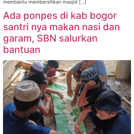
membantu membersihkan masjid […]
Ada ponpes di kab bogor
santri nya makan nasi dan
garam, SBN salurkan
bantuan