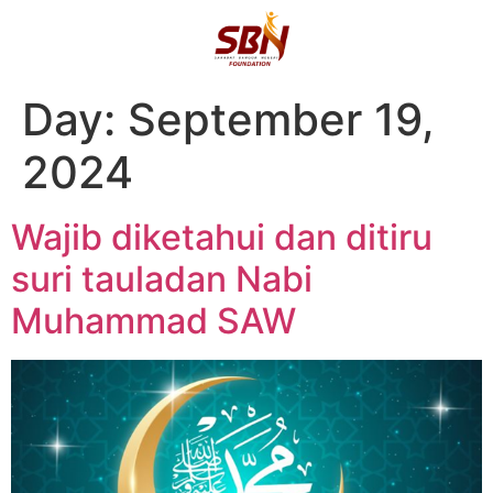
Day:
September 19,
2024
Wajib diketahui dan ditiru
suri tauladan Nabi
Muhammad SAW