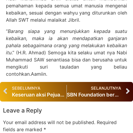
pemahaman kepada semua umat manusia mengenai
kebaikan, sesuai dengan wahyu yang diturunkan oleh
Allah SWT melalui malaikat Jibril.
“
Barang siapa yang menunjukkan kepada suatu
kebaikan, maka ia akan mendapatkan ganjaran
pahala sebagaimana orang yang melakukan kebaikan
itu
.” (H.R. Ahmad) Semoga kita selaku umat nya Nabi
Muhammad SAW senantiasa bisa dan berusaha untuk
mengikuti suri tauladan yang beliau
contohkan.Aamiin.
SEBELUMNYA
SELANJUTNYA
Keseruan aksi Pejuang Masjid Bersih
SBN Foundation bersama TNI berbagi 1000 sepatu untuk anak NTT
Leave a Reply
Your email address will not be published.
Required
fields are marked
*