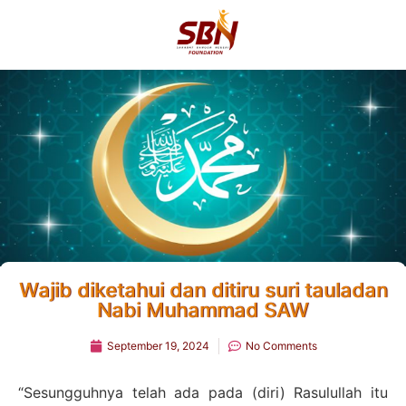
Wajib diketahui dan ditiru suri tauladan
Nabi Muhammad SAW
September 19, 2024
No Comments
“Sesungguhnya telah ada pada (diri) Rasulullah itu