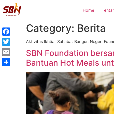
Home
Tenta
Category:
Berita
Facebook
Aktivitas Ikhtiar Sahabat Bangun Negeri Foun
Twitter
SBN Foundation bersa
Email
Bantuan Hot Meals unt
Share