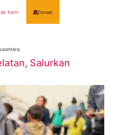
tak Kami
Donasi
usantara.
latan, Salurkan