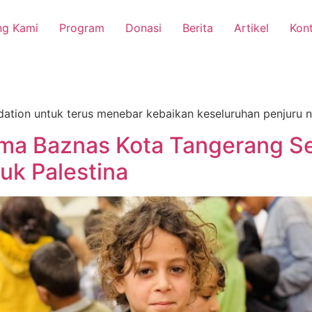
ng Kami
Program
Donasi
Berita
Artikel
Kon
dation untuk terus menebar kebaikan keseluruhan penjuru n
ma Baznas Kota Tangerang Se
uk Palestina