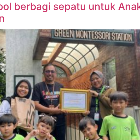
ool berbagi sepatu untuk An
n